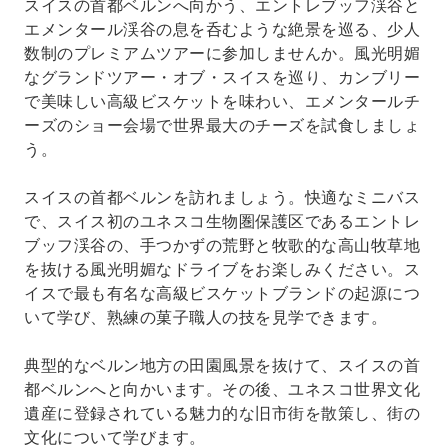
スイスの首都ベルンへ向かう、エントレブッフ渓谷と
エメンタール渓谷の息を呑むような絶景を巡る、少人
数制のプレミアムツアーに参加しませんか。風光明媚
なグランドツアー・オブ・スイスを巡り、カンブリー
で美味しい高級ビスケットを味わい、エメンタールチ
ーズのショー会場で世界最大のチーズを試食しましょ
う。
スイスの首都ベルンを訪れましょう。快適なミニバス
で、スイス初のユネスコ生物圏保護区であるエントレ
ブッフ渓谷の、手つかずの荒野と牧歌的な高山牧草地
を抜ける風光明媚なドライブをお楽しみください。ス
イスで最も有名な高級ビスケットブランドの起源につ
いて学び、熟練の菓子職人の技を見学できます。
典型的なベルン地方の田園風景を抜けて、スイスの首
都ベルンへと向かいます。その後、ユネスコ世界文化
遺産に登録されている魅力的な旧市街を散策し、街の
文化について学びます。