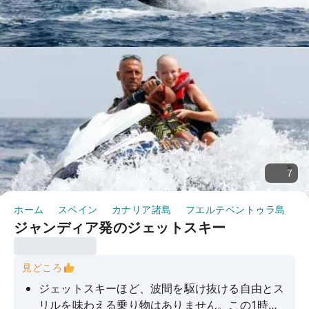
7
ホーム
スペイン
カナリア諸島
フエルテベントゥラ島
半
ジャンディア発のジェットスキー
見どころ
ジェットスキーほど、波間を駆け抜ける自由とス
リルを味わえる乗り物はありません。この1時間