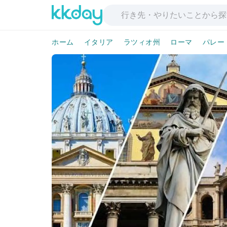
ホーム
イタリア
ラツィオ州
ローマ
パレー