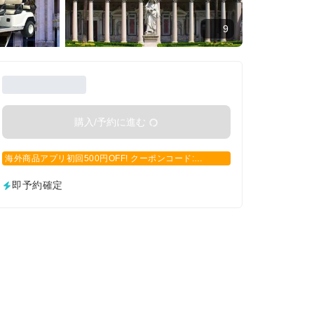
9
購入/予約に進む
海外商品アプリ初回500円OFF! クーポンコード:
APP500
即予約確定