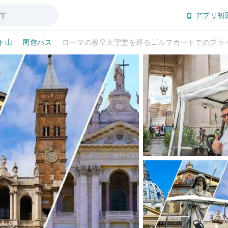
アプリ初
ト山
周遊パス
ローマの教皇大聖堂を巡るゴルフカートでのプラ