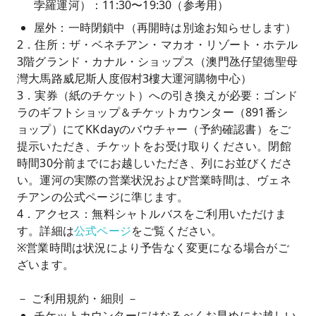
孛羅運河）：11:30〜19:30（参考用）
屋外：一時閉鎖中（再開時は別途お知らせします）
2．住所：ザ・ベネチアン・マカオ・リゾート・ホテル
3階グランド・カナル・ショップス（澳門氹仔望德聖母
灣大馬路威尼斯人度假村3樓大運河購物中心）
3．実券（紙のチケット）への引き換えが必要：ゴンド
ラのギフトショップ＆チケットカウンター（891番シ
ョップ）にてKKdayのバウチャー（予約確認書）をご
提示いただき、チケットをお受け取りください。閉館
時間30分前までにお越しいただき、列にお並びくださ
い。運河の実際の営業状況および営業時間は、ヴェネ
チアンの公式ページに準じます。
4．アクセス：無料シャトルバスをご利用いただけま
す。詳細は
公式ページ
をご覧ください。
※営業時間は状況により予告なく変更になる場合がご
ざいます。
－ ご利用規約・細則 －
チケットカウンターにはなるべくお早めにお越しい