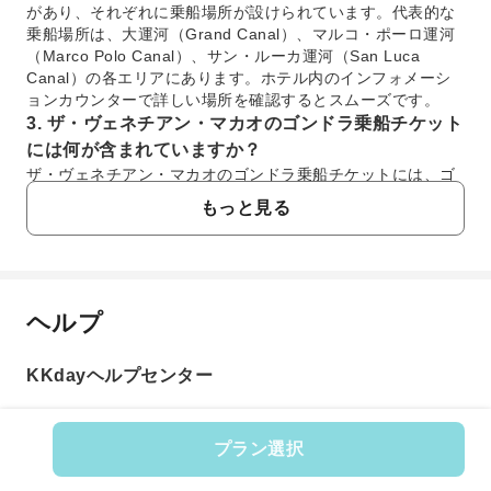
があり、それぞれに乗船場所が設けられています。代表的な
乗船場所は、大運河（Grand Canal）、マルコ・ポーロ運河
（Marco Polo Canal）、サン・ルーカ運河（San Luca
Canal）の各エリアにあります。ホテル内のインフォメーシ
ョンカウンターで詳しい場所を確認するとスムーズです。
3. ザ・ヴェネチアン・マカオのゴンドラ乗船チケット
には何が含まれていますか？
ザ・ヴェネチアン・マカオのゴンドラ乗船チケットには、ゴ
ンドリエーレが漕ぐゴンドラでの運河クルージング体験が含
もっと見る
まれています。乗船中は、ゴンドリエーレによる歌のパフォ
ーマンスも楽しめます。このチケットで、ヴェネツィアをテ
ーマにした施設内の運河を約15〜20分間、心ゆくまで満喫い
ただけます。
4. ザ・ヴェネチアン・マカオのゴンドラ乗船チケット
ヘルプ
よくあるご質問
の予約確認と利用方法を教えてください。
KKdayでザ・ヴェネチアン・マカオのゴンドラ乗船チケット
KKdayヘルプセンター
を予約された場合、予約完了後にEバウチャーが発行されま
1. ザ・ヴェネチアン・マカオにあるゴンドラはど
す。Eバウチャーは通常、メールで送付され、KKdayアプリ
のような体験ができますか？
またはウェブサイトからも確認できます。現地では、指定さ
ザ・ヴェネチアン・マカオのゴンドラ体験では、ショッ
れた乗船場所でEバウチャーを提示し、チケットと引き換え
プラン選択
ピングモール内を流れる運河をゴンドリエーレ（船夫）
て利用します。KKdayで事前に予約することで、現地での購
商品番号: 5996
の歌声と共に巡ります。まるでイタリアのヴェネツィア
入手続きをスムーズに行え、貴重な旅行時間を有効活用でき