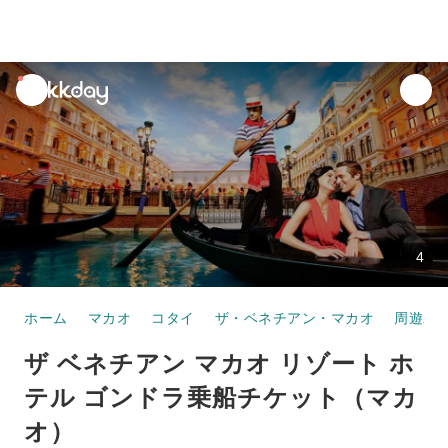
unread
notifications
4
ホーム
マカオ
コタイ
ザ・ベネチアン・マカオ
周遊パ
ザ ベネチアン マカオ リゾート ホ
テル ゴンドラ乗船チケット（マカ
オ）