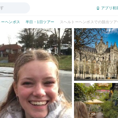
アプリ初
トーヘンボス
半日・1日ツアー