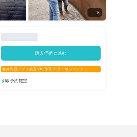
5
購入/予約に進む
海外商品アプリ初回500円OFF! クーポンコード:
APP500
即予約確定