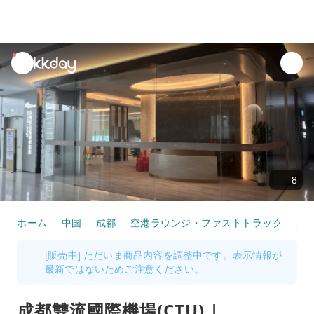
unread
notifications
8
ホーム
中国
成都
空港ラウンジ・ファストトラック
成都雙流國際機場(CTU) | Terminal 1 | 兩艙休息室（T
[販売中] ただいま商品内容を調整中です。表示情報が
最新ではないためご注意ください。
成都雙流國際機場(CTU) |