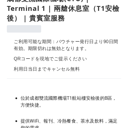
Terminal 1 | 兩艙休息室（T1安檢
後） | 貴賓室服務
ご利用可能な期間：バウチャー発行日より90日間
有効。期限切れは無効となります。
QRコードを現地でご提示ください
利用日当日までキャンセル無料
位於成都雙流國際機場T1航站樓安檢後的B區，
方便快捷。
提供WiFi、報刊、冷熱餐食、茶水及飲料，滿足
您的需求。