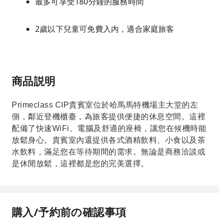
最多可享受180分鐘的服務時間
2歲以下兒童可免費入內，適合家庭旅客
商品説明
Primeclass CIP貴賓室位於哈馬馬特機場主大堂的左
側，鄰近登機櫃臺，為旅客提供便捷的休息空間。這裡
配備了快速WiFi、電腦及舒適的座椅，讓您在候機時能
放鬆身心。貴賓室內還提供各式酒精飲料、小食以及茶
水飲料，滿足您在等待期間的需求。無論是商務洽談或
是休閒放鬆，這裡都是您的完美選擇。
購入/予約前の確認事項