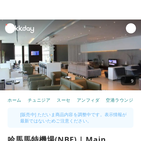
unread
notifications
9
ホーム
チュニジア
スーセ
アンフィダ
空港ラウンジ・
[販売中] ただいま商品内容を調整中です。表示情報が
最新ではないためご注意ください。
哈馬馬特機場(NBE) | Main