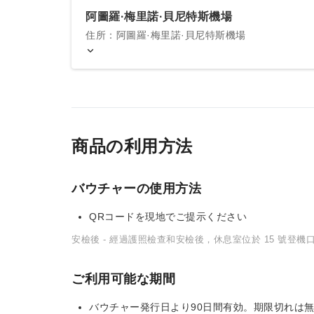
阿圖羅·梅里諾·貝尼特斯機場
住所：阿圖羅·梅里諾·貝尼特斯機場
商品の利用方法
バウチャーの使用方法
QRコードを現地でご提示ください
安檢後 - 經過護照檢查和安檢後，休息室位於 15 號登機
ご利用可能な期間
バウチャー発行日より90日間有効。期限切れは