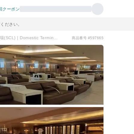
回クーポン
意ください。
阿圖羅·梅里諾·貝尼特斯機場(SCL) | Domestic Terminal | Salon Pacific Club T1 | 貴賓室服務
商品番号 #597665