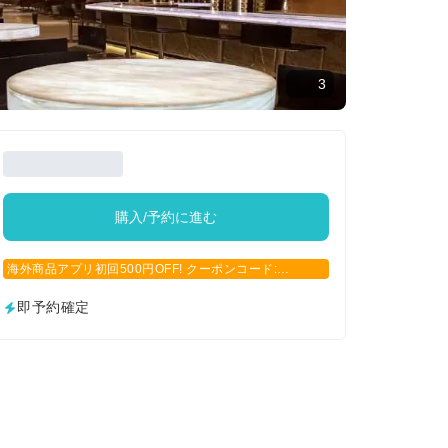
3
購入/予約に進む
海外商品アプリ初回500円OFF! クーポンコード:
APP500
即予約確定