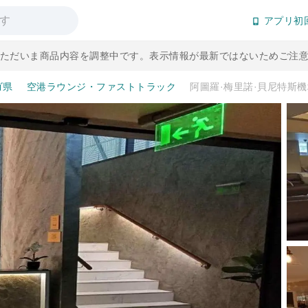
アプリ初
] ただいま商品内容を調整中です。表示情報が最新ではないためご注
ゴ県
空港ラウンジ・ファストトラック