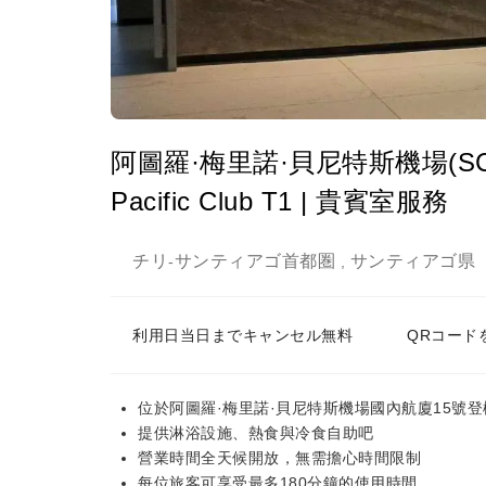
阿圖羅·梅里諾·貝尼特斯機場(SCL) | D
Pacific Club T1 | 貴賓室服務
チリ
サンティアゴ首都圏
サンティアゴ県
-
,
利用日当日までキャンセル無料
QRコード
位於阿圖羅·梅里諾·貝尼特斯機場國內航廈15號
提供淋浴設施、熱食與冷食自助吧
營業時間全天候開放，無需擔心時間限制
每位旅客可享受最多180分鐘的使用時間