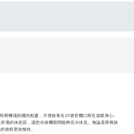
·梅里諾·貝尼特斯機場的國內航廈，方便旅客在15號登機口附近放鬆身心。
以及舒適的休息區，讓您在候機期間能夠充分休息。無論是商務旅
您的旅程更加愉快。