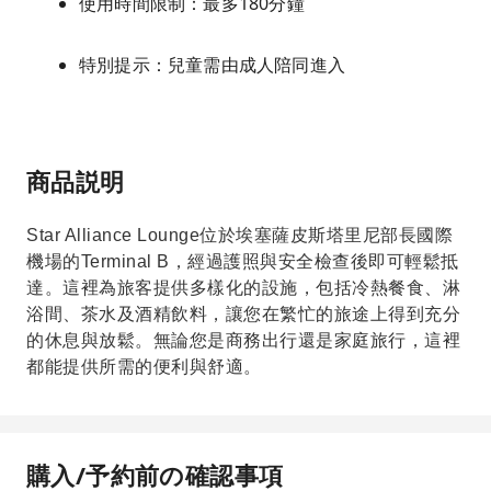
使用時間限制：最多180分鐘
特別提示：兒童需由成人陪同進入
商品説明
Star Alliance Lounge位於埃塞薩皮斯塔里尼部長國際
機場的Terminal B，經過護照與安全檢查後即可輕鬆抵
達。這裡為旅客提供多樣化的設施，包括冷熱餐食、淋
浴間、茶水及酒精飲料，讓您在繁忙的旅途上得到充分
的休息與放鬆。無論您是商務出行還是家庭旅行，這裡
都能提供所需的便利與舒適。
購入/予約前の確認事項