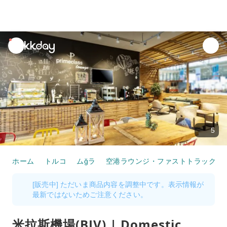
unread
notifications
5
ホーム
トルコ
ムğラ
空港ラウンジ・ファストトラック
[販売中] ただいま商品内容を調整中です。表示情報が
最新ではないためご注意ください。
米拉斯機場(BJV) | Domestic