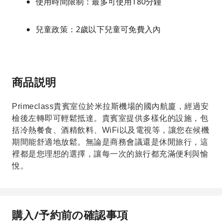
使用時間限制：最多可使用180分鐘
兒童政策：2歲以下兒童可免費入內
商品説明
Primeclass貴賓室位於米拉斯機場的國內航廈，經過安
檢後左轉即可輕鬆抵達。貴賓室提供多樣化的設施，包
括冷熱餐食、酒精飲料、WiFi以及電視等，讓您在候機
期間能舒適地放鬆。無論是商務會議還是休閒旅行，這
裡都是您理想的選擇，讓每一次的旅行都充滿便利與愉
悅。
購入/予約前の確認事項