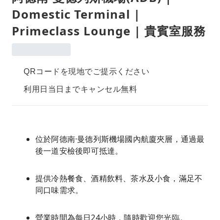
Domestic Terminal |
Primeclass Lounge | 貴賓室服務
QRコードを現地でご提示ください
利用日当日までキャンセル無料
位於阿德南·曼德列斯機場國內航廈夾層，通過最
後一道安檢後即可抵達。
提供冷熱餐食、酒精飲料、茶水及小食，滿足不
同口味需求。
營業時間為每日24小時，隨時歡迎您光臨。