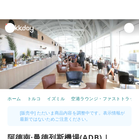
unread
notifications
3
ホーム
トルコ
イズミル
空港ラウンジ・ファストトラック
[販売中] ただいま商品内容を調整中です。表示情報が
最新ではないためご注意ください。
阿德南·曼德列斯機場(ADB) |