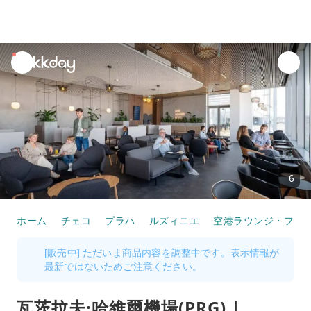
unread
notifications
6
ホーム
チェコ
プラハ
ルズィニエ
空港ラウンジ・ファ
[販売中] ただいま商品内容を調整中です。表示情報が
最新ではないためご注意ください。
瓦茨拉夫·哈維爾機場(PRG) |