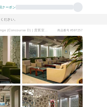
回クーポン
意ください。
杜拜國際機場(DXB) | Terminal 1 | Ahlan Lounge (Concourse D) | 貴賓室服務
商品番号 #597257