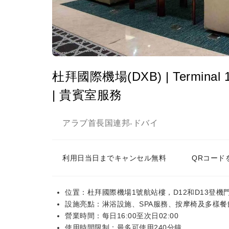
杜拜國際機場(DXB) | Terminal 1 |
| 貴賓室服務
アラブ首長国連邦
ドバイ
-
利用日当日までキャンセル無料
QRコード
位置：杜拜國際機場1號航站樓，D12和D13登機
設施亮點：淋浴設施、SPA服務、按摩椅及多樣餐
營業時間：每日16:00至次日02:00
使用時間限制：最多可使用240分鐘