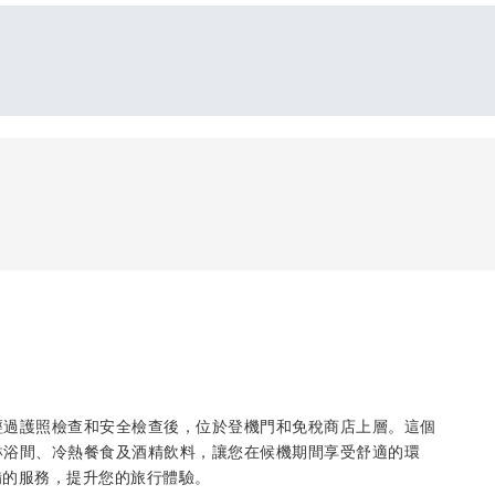
站樓，經過護照檢查和安全檢查後，位於登機門和免稅商店上層。這個
、淋浴間、冷熱餐食及酒精飲料，讓您在候機期間享受舒適的環
備的服務，提升您的旅行體驗。