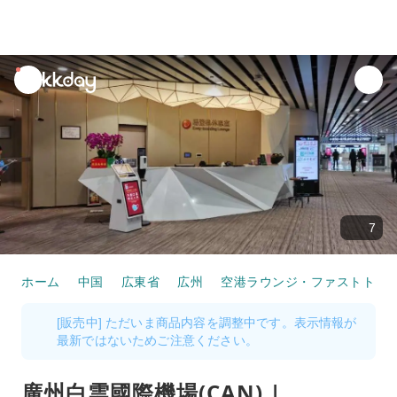
unread
notifications
7
ホーム
中国
広東省
広州
空港ラウンジ・ファストトラ
[販売中] ただいま商品内容を調整中です。表示情報が
最新ではないためご注意ください。
廣州白雲國際機場(CAN) |