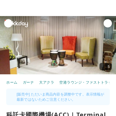
unread
notifications
5
ホーム
ガーナ
大アクラ
空港ラウンジ・ファストトラック
[販売中] ただいま商品内容を調整中です。表示情報が
最新ではないためご注意ください。
科託卡國際機場(ACC) | Terminal