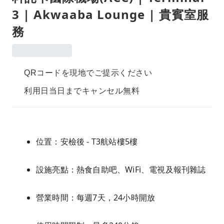
3 | Akwaaba Lounge | 貴賓室服
務
QRコードを現地でご提示ください
利用日当日までキャンセル無料
位置：安檢後 - T3航站樓5樓
設施亮點：熱食自助吧、WiFi、電視及報刊雜誌
營業時間：每週7天，24小時開放