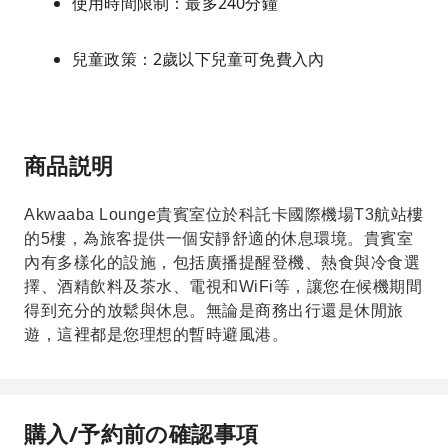
使用時間限制：最多240分鐘
兒童政策：2歲以下兒童可免費入內
商品説明
Akwaaba Lounge貴賓室位於科託卡國際機場T3航站樓
的5樓，為旅客提供一個安靜舒適的休息環境。貴賓室
內有多樣化的設施，包括廣播提醒登機、熱食與冷食選
擇、酒精飲料及茶水、電視和WiFi等，讓您在候機期間
得到充分的放鬆與休息。無論是商務出行還是休閒旅
遊，這裡都是您理想的暫時避風港。
購入/予約前の確認事項