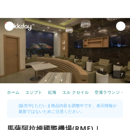
unread
notifications
7
ホーム
エジプト
紅海
エル クセイル
空港ラウンジ・フ
[販売中] ただいま商品内容を調整中です。表示情報が
最新ではないためご注意ください。
馬薩阿拉姆國際機場(RMF) |