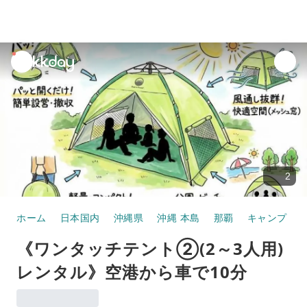
unread
notifications
2
ホーム
日本国内
沖縄県
沖縄 本島
那覇
キャンプ・グ
《ワンタッチテント②(2～3人用)
レンタル》空港から車で10分