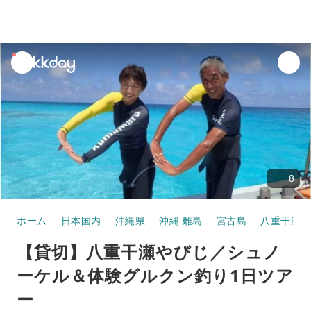
unread
notifications
8
ホーム
日本国内
沖縄県
沖縄 離島
宮古島
八重干瀬
【貸切】八重干瀬やびじ／シュノ
ーケル＆体験グルクン釣り1日ツア
ー