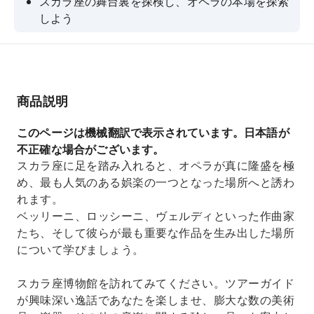
スカラ座の舞台裏を探検し、オペラの本場を探索
しよう
スカラ座博物館で、劇場の音楽における重要性を
発見しよう
ここで演奏したミュージシャンたちの逸話や物語
を聞いてみましょう。
商品説明
OpenBus 2日間チケット（オプションを選択し
このページは機械翻訳で表示されています。日本語が
た場合）
不正確な場合がございます。
スカラ座に足を踏み入れると、オペラが真に隆盛を極
め、最も人気のある娯楽の一つとなった場所へと誘わ
れます。
ベッリーニ、ロッシーニ、ヴェルディといった作曲家
たち、そして彼らが最も重要な作品を生み出した場所
について学びましょう。
スカラ座博物館を訪れてみてください。ツアーガイド
が興味深い逸話であなたを楽しませ、膨大な数の美術