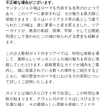
不正確な場合がございます。
サンタンジェロ城はローマを代表する名所のひとつで
あり、このツアーに参加すれば、その魅力を最大限に
堪能できます。元々はハドリアヌス帝の墓として建て
られたこの城は、後に要塞へと姿を変えました。ツア
ーガイドが、教皇の私邸、国庫、牢獄、そして公開処
刑場として使われたこの城の知られざる歴史を紐解き
ます。
この少人数制ガイド付きツアーでは、特別な体験を通
して、素晴らしいサンタンジェロ城の魅力を存分に堪
能していただけます。経験豊富なガイドが城内をご案
内し、城に収蔵されている数々の傑作をご紹介すると
ともに、城の歴史やローマ史におけるその役割につい
て詳しくご説明いたします。
ガイドとは城の入り口すぐ外で合流し、この特別な体
験が始まります。テヴェレ川のすぐそばにそびえ立つ
壮麗な城と、その素晴らしい景観を堪能してくださ