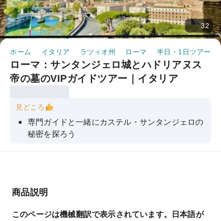
32
ホーム
イタリア
ラツィオ州
ローマ
半日・1日ツアー
ローマ：サンタンジェロ城とハドリアヌス
帝の墓のVIPガイドツアー｜イタリア
見どころ
専門ガイドと一緒にカステル・サンタンジェロの
秘密を探ろう
館内に展示されている素晴らしい傑作の数々を、
少人数制のガイド付きツアーでご覧ください。
サンタンジェロ城のテラスからは、ローマの素晴
らしいパノラマビューを堪能できます。
商品説明
ローマでの素晴らしい体験を保証する、限定ツア
このページは機械翻訳で表示されています。日本語が
ーと優先入場チケット