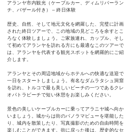
アランヤ市内観光（ケーブルカー、ディムリバーラン
シュしてください。
チ、バザール付き） – 終日体験
歴史、自然、そして地元文化を網羅した、完璧に計画
された終日ツアーで、この地域の見どころを余すとこ
ろなく体験しましょう。ご家族連れ、カップル、そし
て初めてア​​ランヤを訪れる方にも最適なこのツアーで
は、アランヤを代表する観光スポットを網羅的にご紹
介します。
アランヤとその周辺地域からホテルへの快適な送迎で
一日をスタートしましょう。有名なダムラタシュ洞窟
を訪れ、トルコで最も美しいビーチの一つであるクレ
オパトラビーチで短い休憩をお楽しみください。
景色の美しいケーブルカーに乗ってアラニヤ城へ向か
いましょう。城からは街のパノラマビューを堪能した
り、城内を散策したり、写真撮影のための自由時間を
楽しむことができます。街に戻った後は、歴史的なセ