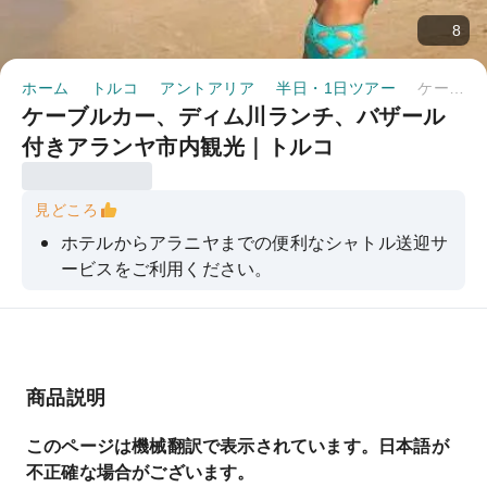
8
ホーム
トルコ
アントアリア
半日・1日ツアー
ケーブルカー、ディム川ランチ、バザール付きアランヤ市内観光｜トルコ
ケーブルカー、ディム川ランチ、バザール
付きアランヤ市内観光｜トルコ
見どころ
ホテルからアラニヤまでの便利なシャトル送迎サ
ービスをご利用ください。
柔軟なスケジュールで、自分のペースでアランヤ
の象徴的な名所を探索しましょう。
クレオパトラビーチ、アラニヤ港などで降車でき
ます。
商品説明
ガイドや車載オーディオシステムによる有益な解
このページは機械翻訳で表示されています。日本語が
説をお聞きください。
不正確な場合がございます。
旅の途中は、無料のボトル入り飲料水でリフレッ