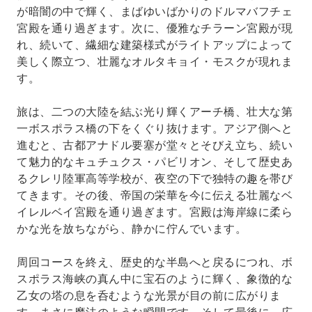
が暗闇の中で輝く、まばゆいばかりのドルマバフチェ
宮殿を通り過ぎます。次に、優雅なチラーン宮殿が現
れ、続いて、繊細な建築様式がライトアップによって
美しく際立つ、壮麗なオルタキョイ・モスクが現れま
す。
旅は、二つの大陸を結ぶ光り輝くアーチ橋、壮大な第
一ボスポラス橋の下をくぐり抜けます。アジア側へと
進むと、古都アナドル要塞が堂々とそびえ立ち、続い
て魅力的なキュチュクス・パビリオン、そして歴史あ
るクレリ陸軍高等学校が、夜空の下で独特の趣を帯び
てきます。その後、帝国の栄華を今に伝える壮麗なベ
イレルベイ宮殿を通り過ぎます。宮殿は海岸線に柔ら
かな光を放ちながら、静かに佇んでいます。
周回コースを終え、歴史的な半島へと戻るにつれ、ボ
スポラス海峡の真ん中に宝石のように輝く、象徴的な
乙女の塔の息を呑むような光景が目の前に広がりま