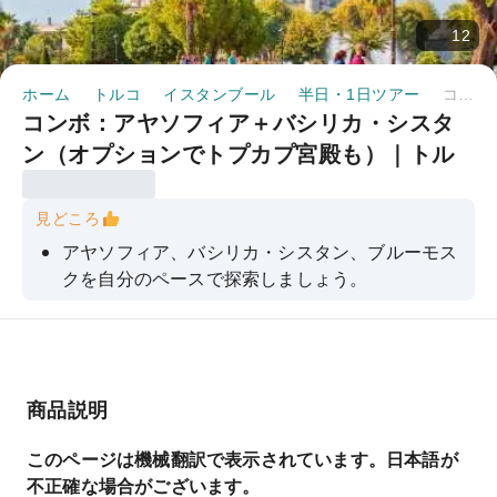
12
ホーム
トルコ
イスタンブール
半日・1日ツアー
コンボ：アヤソフィア＋バシリカ・シスタン（オプションでトプカプ宮殿も）｜トルコ
コンボ：アヤソフィア＋バシリカ・シスタ
ン（オプションでトプカプ宮殿も）｜トル
コ
見どころ
アヤソフィア、バシリカ・シスタン、ブルーモス
クを自分のペースで探索しましょう。
音声ガイドでブルーモスクの歴史と建築について
学びましょう
アヤソフィアとブルーモスクの壮麗なドームとモ
ザイクに驚嘆しよう
商品説明
古代の柱と水が流れる地下の驚異、バシリカ・シ
このページは機械翻訳で表示されています。日本語が
スタンを訪れてみてください。
不正確な場合がございます。