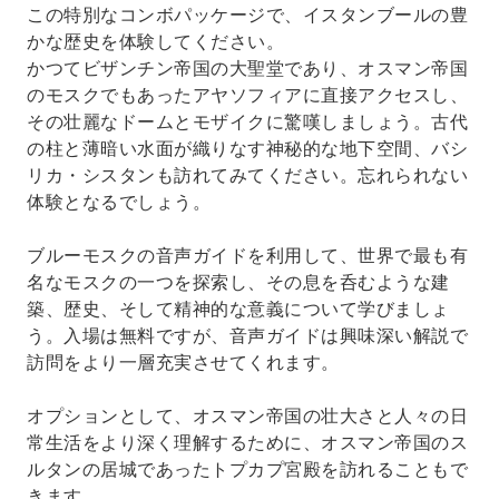
オプションのトプカプ宮殿を追加して、さらに充
この特別なコンボパッケージで、イスタンブールの豊
実した体験をお楽しみください。
かな歴史を体験してください。
かつてビザンチン帝国の大聖堂であり、オスマン帝国
のモスクでもあったアヤソフィアに直接アクセスし、
その壮麗なドームとモザイクに驚嘆しましょう。古代
の柱と薄暗い水面が織りなす神秘的な地下空間、バシ
リカ・シスタンも訪れてみてください。忘れられない
体験となるでしょう。
ブルーモスクの音声ガイドを利用して、世界で最も有
名なモスクの一つを探索し、その息を呑むような建
築、歴史、そして精神的な意義について学びましょ
う。入場は無料ですが、音声ガイドは興味深い解説で
訪問をより一層充実させてくれます。
オプションとして、オスマン帝国の壮大さと人々の日
常生活をより深く理解するために、オスマン帝国のス
ルタンの居城であったトプカプ宮殿を訪れることもで
きます。