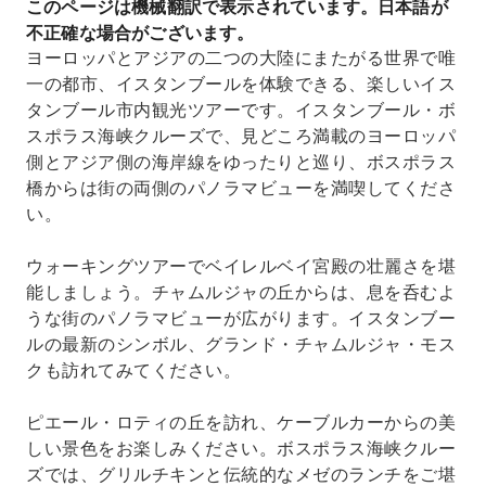
このページは機械翻訳で表示されています。日本語が
的なメゼのランチをお楽しみください。
不正確な場合がございます。
ガラタ塔やボスポラス橋など、イスタンブールの
ヨーロッパとアジアの二つの大陸にまたがる世界で唯
主要観光スポットをお見逃しなく。
一の都市、イスタンブールを体験できる、楽しいイス
タンブール市内観光ツアーです。イスタンブール・ボ
スポラス海峡クルーズで、見どころ満載のヨーロッパ
側とアジア側の海岸線をゆったりと巡り、ボスポラス
橋からは街の両側のパノラマビューを満喫してくださ
い。
ウォーキングツアーでベイレルベイ宮殿の壮麗さを堪
能しましょう。チャムルジャの丘からは、息を呑むよ
うな街のパノラマビューが広がります。イスタンブー
ルの最新のシンボル、グランド・チャムルジャ・モス
クも訪れてみてください。
ピエール・ロティの丘を訪れ、ケーブルカーからの美
しい景色をお楽しみください。ボスポラス海峡クルー
ズでは、グリルチキンと伝統的なメゼのランチをご堪