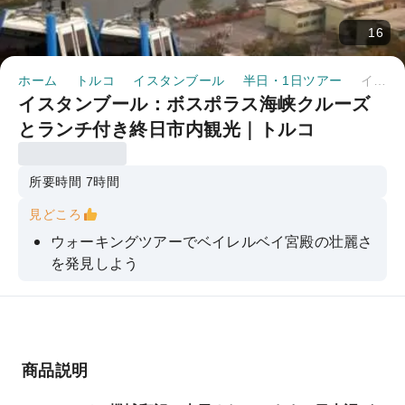
16
ホーム
トルコ
イスタンブール
半日・1日ツアー
イスタンブール：ボスポラス海峡クルーズとランチ付き終日市内観光｜トルコ
イスタンブール：ボスポラス海峡クルーズ
とランチ付き終日市内観光｜トルコ
所要時間 7時間
見どころ
ウォーキングツアーでベイレルベイ宮殿の壮麗さ
を発見しよう
チャムリカの丘から街の素晴らしいパノラマビュ
ーを堪能しよう
ピエール・ロティの丘を訪れ、ケーブルカーから
の美しい景色をお楽しみください。
商品説明
ボスポラス海峡クルーズで、グリルチキンと伝統