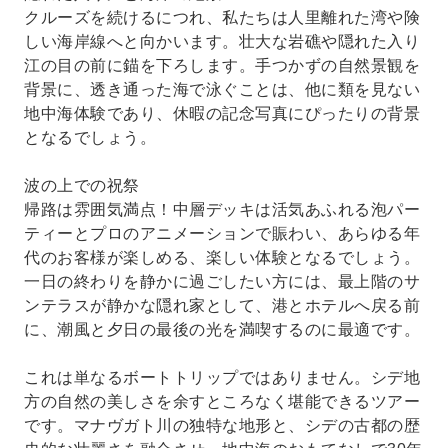
クルーズを続けるにつれ、私たちは人里離れた湾や険
しい海岸線へと向かいます。壮大な岩礁や隠れた入り
江の目の前に錨を下ろします。手つかずの自然景観を
背景に、透き通った海で泳ぐことは、他に類を見ない
地中海体験であり、休暇の記念写真にぴったりの背景
となるでしょう。
波の上での祝祭
帰路は雰囲気満点！中層デッキは活気あふれる泡パー
ティーとプロのアニメーションで賑わい、あらゆる年
代のお客様が楽しめる、楽しい体験となるでしょう。
一日の終わりを静かに過ごしたい方には、最上階のサ
ンテラスが静かな隠れ家として、港とホテルへ戻る前
に、潮風と夕日の最後の光を満喫するのに最適です。
これは単なるボートトリップではありません。シデ地
方の自然の美しさを余すところなく堪能できるツアー
です。マナヴガト川の独特な地形と、シデの古都の歴