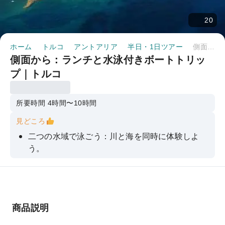
20
ホーム
トルコ
アントアリア
半日・1日ツアー
側面から：ランチと水泳付きボートトリップ｜トルコ
側面から：ランチと水泳付きボートトリッ
プ｜トルコ
所要時間 4時間〜10時間
見どころ
二つの水域で泳ごう：川と海を同時に体験しよ
う。
3デッキの快適さ：日光浴やリラックスに十分な
スペース
泡パーティー、DJパフォーマンス、ショーをお楽
しみください。
商品説明
人里離れた岩だらけの小島やターコイズブルーの