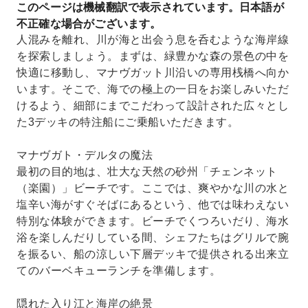
このページは機械翻訳で表示されています。日本語が
入り江で、何度も泳ぎを楽しめる。
不正確な場合がございます。
機内でおいしいお食事をお楽しみください。
人混みを離れ、川が海と出会う息を呑むような海岸線
を探索しましょう。まずは、緑豊かな森の景色の中を
快適に移動し、マナヴガット川沿いの専用桟橋へ向か
います。そこで、海での極上の一日をお楽しみいただ
けるよう、細部にまでこだわって設計された広々とし
た3デッキの特注船にご乗船いただきます。
マナヴガト・デルタの魔法
最初の目的地は、壮大な天然の砂州「チェンネット
（楽園）」ビーチです。ここでは、爽やかな川の水と
塩辛い海がすぐそばにあるという、他では味わえない
特別な体験ができます。ビーチでくつろいだり、海水
浴を楽しんだりしている間、シェフたちはグリルで腕
を振るい、船の涼しい下層デッキで提供される出来立
てのバーベキューランチを準備します。
隠れた入り江と海岸の絶景