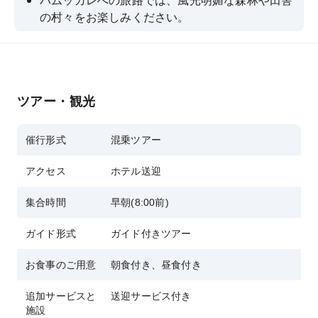
パムッカレへの旅路では、風光明媚な森林や田舎
の村々をお楽しみください。
フライト後はパムッカレで自由時間があり、遺跡
を散策できます。
世界的に有名なユネスコ世界遺産パムッカレの上
空を熱気球で遊覧飛行しよう
ツアー・観光
催行形式
混乗ツアー
アクセス
ホテル送迎
集合時間
早朝(8:00前)
ガイド形式
ガイド付きツアー
お食事のご用意
朝食付き、昼食付き
追加サービスと
送迎サービス付き
施設