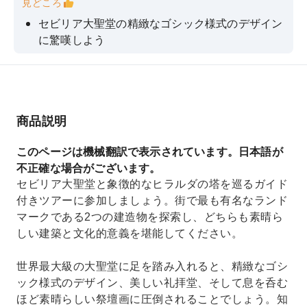
見どころ
セビリア大聖堂の精緻なゴシック様式のデザイン
に驚嘆しよう
ガイドから大聖堂の歴史と建築について学びまし
ょう
ヒラルダの塔から街のスカイラインの素晴らしい
眺めを堪能しよう
商品説明
大聖堂の精緻な礼拝堂と息を呑むほど美しい祭壇
このページは機械翻訳で表示されています。日本語が
画を探索しよう
不正確な場合がございます。
セビリア大聖堂と象徴的なヒラルダの塔を巡るガイド
付きツアーに参加しましょう。街で最も有名なランド
マークである2つの建造物を探索し、どちらも素晴ら
しい建築と文化的意義を堪能してください。
世界最大級の大聖堂に足を踏み入れると、精緻なゴシ
ック様式のデザイン、美しい礼拝堂、そして息を呑む
ほど素晴らしい祭壇画に圧倒されることでしょう。知