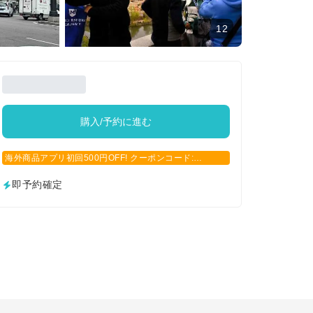
12
購入/予約に進む
海外商品アプリ初回500円OFF! クーポンコード:
APP500
即予約確定