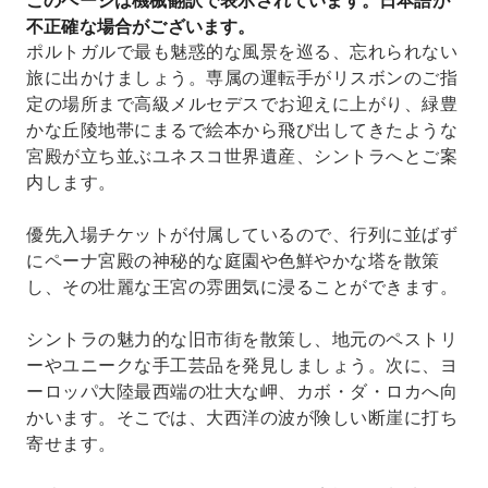
このページは機械翻訳で表示されています。日本語が
スとエストリルの魅力を発見
不正確な場合がございます。
リスボンの5つ星ホテルが推奨する最高級のサー
ポルトガルで最も魅惑的な風景を巡る、忘れられない
ビスをお楽しみください。
旅に出かけましょう。専属の運転手がリスボンのご指
定の場所まで高級メルセデスでお迎えに上がり、緑豊
かな丘陵地帯にまるで絵本から飛び出してきたような
宮殿が立ち並ぶユネスコ世界遺産、シントラへとご案
内します。
優先入場チケットが付属しているので、行列に並ばず
にペーナ宮殿の神秘的な庭園や色鮮やかな塔を散策
し、その壮麗な王宮の雰囲気に浸ることができます。
シントラの魅力的な旧市街を散策し、地元のペストリ
ーやユニークな手工芸品を発見しましょう。次に、ヨ
ーロッパ大陸最西端の壮大な岬、カボ・ダ・ロカへ向
かいます。そこでは、大西洋の波が険しい断崖に打ち
寄せます。