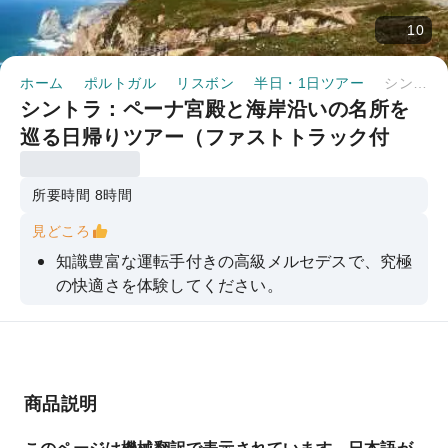
10
ホーム
ポルトガル
リスボン
半日・1日ツアー
シントラ：ペーナ宮殿と海岸沿いの名所を巡る日帰りツアー（ファストトラック付き）｜ポルトガル
シントラ：ペーナ宮殿と海岸沿いの名所を
巡る日帰りツアー（ファストトラック付
き）｜ポルトガル
所要時間 8時間
見どころ
知識豊富な運転手付きの高級メルセデスで、究極
の快適さを体験してください。
優先入場で、魅惑的なペーナ宮殿への行列をスキ
ップしましょう。
ヨーロッパ最西端の地、カボ・ダ・ロカの息を呑
むような断崖絶壁に驚嘆しよう。
商品説明
ポルトガルで最も魅力的な海岸の宝石、カスカイ