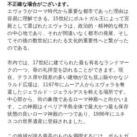
不正確な場合がございます。
エヴォラがローマ時代から重要な都市であった理由は
容易に理解できる。15世紀にポルトガル王によって宮
殿として選ばれたエヴォラは、政治的・精神的な権力
の中心地であり、それが間違いなく都市の発展、そし
てその後の数世紀にわたる文化的重要性へと繋がった
のである。
市内では、17世紀に建てられた最も有名なランドマー
クの一つ、骨の礼拝堂を訪れることができます。現
在、テラス席や段差の多い建物が立ち並ぶ賑やかなジ
ラルド広場は、1167年にムーア人からエヴォラを奪
還したジェラルド・ジェラルデスを称える場所です。
中心部から、街の象徴であるローマ神殿へと向かいま
す。この神殿はイベリア半島全体で最大かつ最も保存
状態の良いローマ神殿の一つであり、1986年にユネ
スコの世界遺産に登録されました。
この地域が誇る最高のものを満喫するには、ポルトガ