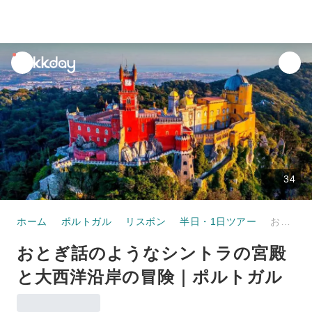
unread
notifications
34
ホーム
ポルトガル
リスボン
半日・1日ツアー
おとぎ話のようなシントラの宮殿と大西洋沿岸の冒険｜ポルトガル
おとぎ話のようなシントラの宮殿
と大西洋沿岸の冒険｜ポルトガル