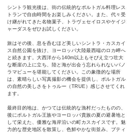
シントラ観光後は、街の伝統的なポルトガル料理レス
トランで自由時間をお楽しみください。また、代々受
け継がれてきた名物菓子、トラヴェセイロスやケイジ
ャーダスをぜひお試しください。
旅はその後、息を呑むほど美しいシントラ・カスカイ
ス自然公園を抜け、ヨーロッパ大陸最西端のロカ岬へ
と続きます。大西洋から140m以上もそびえ立つ壮大
な断崖の上に立ち、陸と海が出会う忘れられないパノ
ラマビューを堪能してください。この象徴的な場所
は、素晴らしい写真撮影の機会を提供し、ポルトガル
の自然の美しさをトゥルー（TRUE）感じさせてくれ
ます。
最終目的地は、かつては伝統的な漁村だったものの、
後にポルトガル王族やヨーロッパ貴族の夏の避暑地と
して栄えた、優雅な海岸沿いの町カスカイスです。魅
力的な歴史地区を散策し、色鮮やかな街並み、ブティ