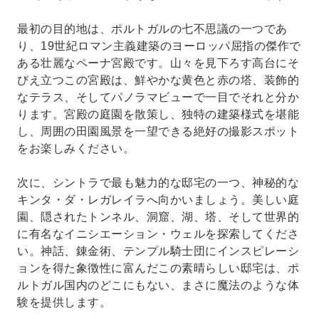
最初の目的地は、ポルトガルの七不思議の一つであ
り、19世紀ロマン主義建築のヨーロッパ屈指の傑作で
ある壮麗なペーナ宮殿です。山々を見下ろす高台にそ
びえ立つこの宮殿は、鮮やかな黄色と赤の塔、装飾的
なテラス、そしてパノラマビューで一目でそれと分か
ります。宮殿の庭園を散策し、独特の建築様式を堪能
し、周囲の田園風景を一望できる絶好の撮影スポット
をお楽しみください。
次に、シントラで最も魅力的な邸宅の一つ、神秘的な
キンタ・ダ・レガレイラへ向かいましょう。美しい庭
園、隠されたトンネル、洞窟、湖、塔、そして世界的
に有名なイニシエーション・ウェルを探索してくださ
い。神話、錬金術、テンプル騎士団にインスピレーシ
ョンを得た象徴性に富んだこの素晴らしい邸宅は、ポ
ルトガル国内のどこにもない、まさに魔法のような体
験を提供します。