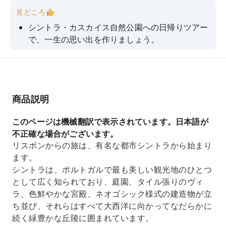
見どころ
シントラ・カスカイス自然公園への日帰りツアー
で、一生の思い出を作りましょう。
ペーナ宮殿の豪華絢爛な建築美を堪能してくださ
い。
ヨーロッパ大陸最西端の地点「カボ・ダ・ロカ」
を目指しましょう。
商品説明
独特な岩「地獄の口」（Boca do Inferno）を発
このページは機械翻訳で表示されています。日本語が
見しよう。
不正確な場合がございます。
かつてヨーロッパの貴族たちの保養地だった海辺
リスボンからの旅は、有名な都市シントラから始まり
の町、カスカイスを散策してみましょう。
ます。
シントラは、ポルトガルで最も美しい観光地のひとつ
として広く知られており、庭園、タイル張りのヴィ
ラ、色鮮やかな宮殿、ネオゴシック様式の建造物が立
ち並び、それらはすべて大西洋に向かってなだらかに
続く緑豊かな丘陵に囲まれています。