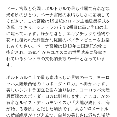
ペーナ宮殿と公園：ポルトガルで最も壮麗で有名な観
光名所のひとつ、ペーナ宮殿の素晴らしさに驚嘆して
ください。この宮殿は19世紀のロマン主義建築様式を
体現しており、シントラの丘で2番目に高い岩山の上
に建っています。静かな森と、エキゾチックな植物や
花々に覆われた緑豊かな庭園のパノラマビューをお楽
しみください。ペーナ宮殿は1910年に国定記念物に
指定され、1995年からユネスコの世界遺産に登録さ
れているシントラの文化的景観の一部となっていま
す。
ポルトガル全土で最も素晴らしい景観の一つ、ヨーロ
ッパ大陸最西端の「カボ・ダ・ロカ」へ向かいます。
美しいシントラ国立公園を通り抜け、ヨーロッパ大陸
最西端のカボ・ダ・ロカに到着します。ここは、かの
有名なルイス・デ・カモンイスが「大地が終わり、海
が始まる場所」と記した場所です。高さ150メートル
の断崖絶壁がそびえ立つ、自然の美しさに満ちた場所