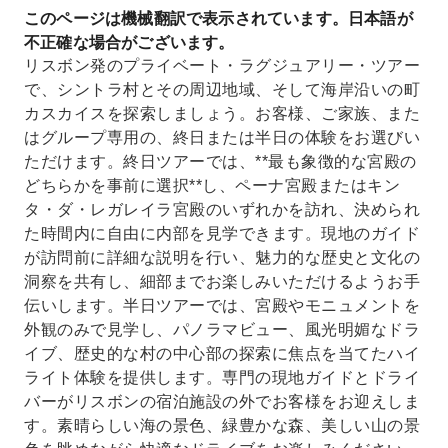
このページは機械翻訳で表示されています。日本語が
チックな断崖絶壁沿いをドライブする
不正確な場合がございます。
ヨーロッパ最西端に位置するカボ・ダ・ロカ灯台
リスボン発のプライベート・ラグジュアリー・ツアー
をご覧ください。
で、シントラ村とその周辺地域、そして海岸沿いの町
カスカイスを探索しましょう。お客様、ご家族、また
はグループ専用の、終日または半日の体験をお選びい
ただけます。終日ツアーでは、**最も象徴的な宮殿の
どちらかを事前に選択**し、ペーナ宮殿またはキン
タ・ダ・レガレイラ宮殿のいずれかを訪れ、決められ
た時間内に自由に内部を見学できます。現地のガイド
が訪問前に詳細な説明を行い、魅力的な歴史と文化の
洞察を共有し、細部までお楽しみいただけるようお手
伝いします。半日ツアーでは、宮殿やモニュメントを
外観のみで見学し、パノラマビュー、風光明媚なドラ
イブ、歴史的な村の中心部の探索に焦点を当てたハイ
ライト体験を提供します。専門の現地ガイドとドライ
バーがリスボンの宿泊施設の外でお客様をお迎えしま
す。素晴らしい海の景色、緑豊かな森、美しい山の景