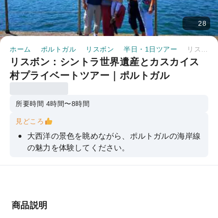
28
ホーム
ポルトガル
リスボン
半日・1日ツアー
リスボン：シントラ世界遺産とカスカイス村プライベートツアー｜ポルトガル
リスボン：シントラ世界遺産とカスカイス
村プライベートツアー｜ポルトガル
所要時間 4時間〜8時間
見どころ
大西洋の景色を眺めながら、ポルトガルの海岸線
の魅力を体験してください。
シントラ村の歴史と、そこに佇む2つの壮麗な宮
殿について学びましょう。
伝統的な漁村カスカイスの狭い路地を散策してみ
ましょう。
商品説明
鬱蒼とした森を抜け、雄大な山々を越え、ドラマ