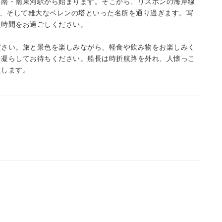
る南・南東河駅から始まります。そこから、リスボンの海岸線
ト、そして雄大なベレンの塔といった名所を通り過ぎます。写
た時間をお過ごしください。
ださい。旅と景色を楽しみながら、軽食や飲み物をお楽しみく
を凝らしてお待ちください。船長は時折航路を外れ、人懐っこ
たします。