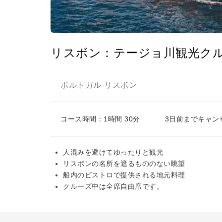
リスボン：テージョ川観光ク
ポルトガル
リスボン
-
コース時間：1時間 30分
3日前までキャン
人混みを避けてゆったりと観光
リスボンの名所を遮るもののない眺望
船内のビストロで提供される地元料理
クルーズ中は全席自由席です。