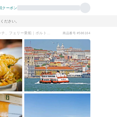
回クーポン
意ください。
リスボンの隠れた名所を巡るウォーキングツアー：伝統文化、ランチ、フェリー乗船｜ポルトガル
商品番号 #586164