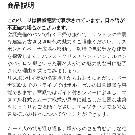
商品説明
このページは機械翻訳で表示されています。日本語が
不正確な場合がございます。
空調完備のバンで行く日帰り旅行で、シントラの華麗
な建築と古き良き時代の魅力をご堪能ください。リス
ボンからペーナ広場へ移動し、独特で色彩豊かな建築
を探索します。ハンス・クリスチャン・アンデルセン
やバイロン卿といった著名人がこの魅力的な村に魅了
された理由を探ってみましょう。
リスボン中心部の指定場所からお迎えにあがり、ペー
ナ宮殿までのドライブではポルトガルの田園風景を堪
能できます。宮殿ではガイド付きツアーに参加し、マ
ヌエル様式とムーア様式が見事に融合した壮麗な建築
をじっくりとご堪能ください。エキゾチックで多彩な
建築様式の数々について学ぶことができます。
ムーア人の城を通り過ぎ、塔からの息を呑むような絶