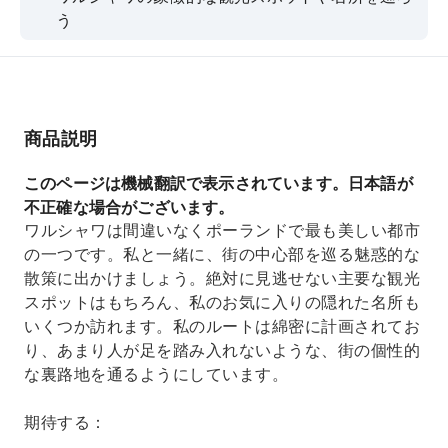
う
地元ガイドのおすすめ
ワルシャワ旧市街を楽しく散策しよう
活気あふれるマーケット広場と隠れた名所を体験
商品説明
しよう
美味しい地元グルメを堪能し、インスタ映えする
このページは機械翻訳で表示されています。日本語が
瞬間を写真に収めよう
不正確な場合がございます。
ワルシャワは間違いなくポーランドで最も美しい都市
の一つです。私と一緒に、街の中心部を巡る魅惑的な
散策に出かけましょう。絶対に見逃せない主要な観光
スポットはもちろん、私のお気に入りの隠れた名所も
いくつか訪れます。私のルートは綿密に計画されてお
り、あまり人が足を踏み入れないような、街の個性的
な裏路地を通るようにしています。
期待する：