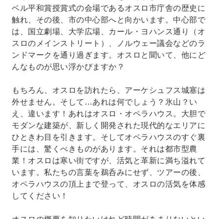
ベル平和賞授賞式の会場であるオスロ市庁舎の歴史に
触れ、その後、市の中心部へと向かいます。中心部で
は、国立劇場、大学広場、カール・ヨハンス通り（オ
スロのメインストリート）、ノルウェー議会などのラ
ンドマークを通り過ぎます。オスロと聞いて、他にど
んなものが思い浮かびますか？
もちろん、オスロを訪れたら、アーケシュフス城塞は
外せません。そして…あれは何でしょう？氷山？い
え、違います！あれはオスロ・オペラハウス。大胆で
モダンな建築が、新しく開発された現代的なエリアに
ひときわ目を引きます。そしてオペラハウスのすぐ裏
手には、驚くべきものがあります。それは都市型農
業！オスロは寒い街ですが、活気と革新に満ち溢れて
います。私たちの言葉を鵜呑みにせず、ツアーの後、
オペラハウスの頂上まで登って、オスロの活気を体感
してください！