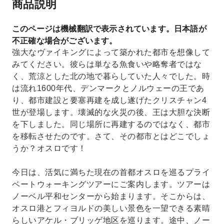
商品説明
このページは機械翻訳で表示されています。日本語が
不正確な場合がございます。
強大なヴァイキングによって築かれた都市を想像して
みてください。彼らは単なる魚食いや略奪者ではな
く、荒涼とした北の地で暮らしていた人々でした。時
は流れ1600年代、デンマークとノルウェーの王であ
り、都市建設と要塞再建を成し遂げたクリスチャン4
世が登場します。壊滅的な火災の後、王は大胆な決断
を下しました。同じ場所に再建するのではなく、都市
を移転させたのです。さて、その都市とはどこでしょ
うか？オスロです！
今日は、活気に満ちた現在の首都オスロを巡るプライ
ベートウォーキングツアーにご案内します。ツアーは
ノーベル平和センターから始まります。そこからは、
オスロ港とフィヨルドの美しい景色を一望できる素晴
らしいアケル・ブリッゲ地区を巡ります。途中、ノー