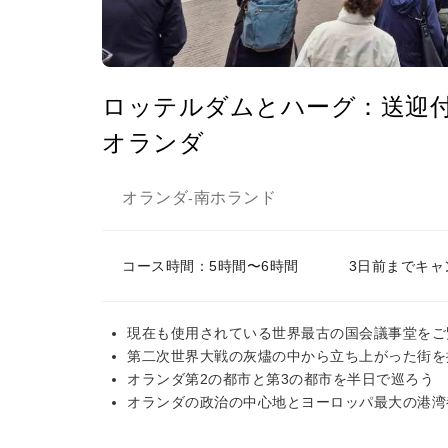
ロッテルダムとハーグ：送迎
オランダ
オランダ
南ホランド
-
コース時間：5時間〜6時間
3日前までキャ
現在も使用されている世界最古の国会議事堂をご
第二次世界大戦の灰燼の中から立ち上がった街を
オランダ第2の都市と第3の都市を半日で巡ろう
オランダの政治の中心地とヨーロッパ最大の港湾