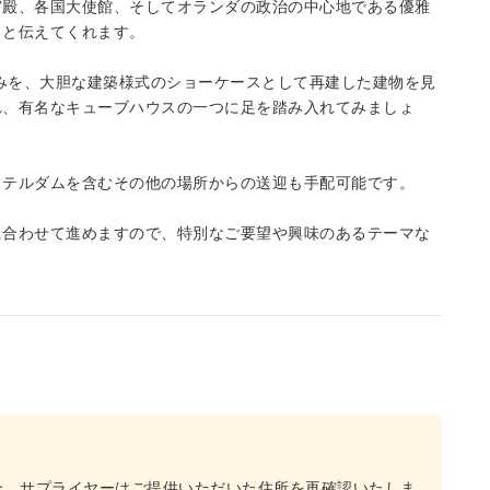
宮殿、各国大使館、そしてオランダの政治の中心地である優雅
きと伝えてくれます。
並みを、大胆な建築様式のショーケースとして再建した建物を見
れ、有名なキューブハウスの一つに足を踏み入れてみましょ
ステルダムを含むその他の場所からの送迎も手配可能です。
に合わせて進めますので、特別なご要望や興味のあるテーマな
合、サプライヤーはご提供いただいた住所を再確認いたしま