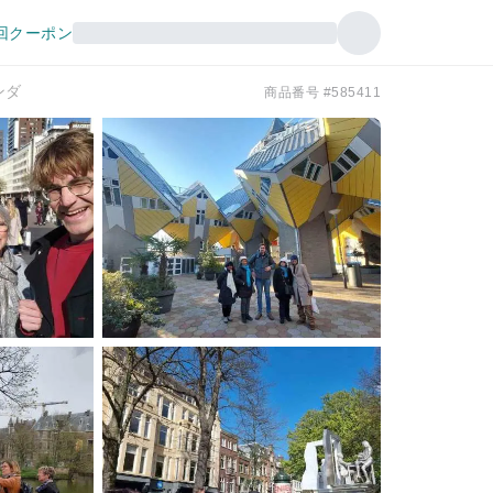
回クーポン
ンダ
商品番号 #585411