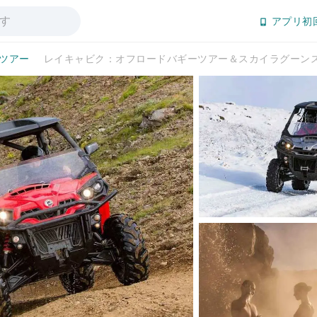
アプリ初
日ツアー