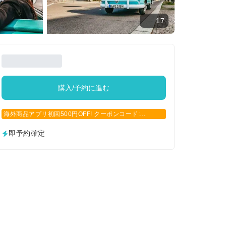
17
購入/予約に進む
海外商品アプリ初回500円OFF! クーポンコード:
APP500
即予約確定