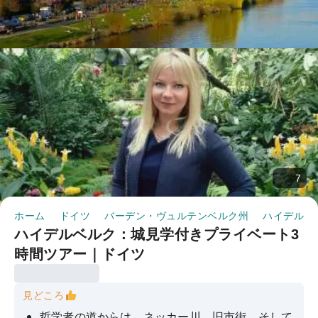
7
ホーム
ドイツ
バーデン・ヴュルテンベルク州
ハイデルベ
ハイデルベルク：城見学付きプライベート3
時間ツアー｜ドイツ
見どころ
哲学者の道からは、ネッカー川、旧市街、そして