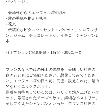
パッケージ：
- 会場外からのエッフェル塔の眺め
- 愛の手紙を携えた執事
- 花束
- 伝統的なピクニックセット：バゲット、クロワッサ
ン、ジャム、チョコレートがけイチゴ、シャンパン1
本
- (オプション) 写真撮影 - 1時間 - 300ユーロ
フランスならではの極上の体験を、美味しい料理の
数々とともにご堪能ください。想像してみてくださ
い。エッフェル塔の目の前に完璧に設えられた、魅力
的なピクニックスポット。
到着をお待ちしているのは、パリッと焼き上げたバゲ
ット、厳選されたチーズの数々、繊細なペストリー、
そして冷えたシャンパンといった、フランス料理の