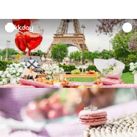
unread
notifications