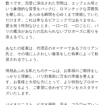
数々です。完璧に演出された空間は、エッフェル塔と
いう象徴的な背景をバックに、ロマンチックな雰囲気
を醸し出し、あらゆる瞬間を心ゆくまで堪能していた
だけます。これは単なるピクニックではありません。
愛を祝う特別なひととき。一口一口、一口ごとに、パ
リの魔法があなたの忘れられないプロポーズに彩りを
添えるでしょう。
あなたの提案は、代理店のオーナーであるフロリアン
氏と、その場にふさわしい服装をした執事によって歓
迎されるでしょう。
情熱あふれる私たちのチームは、お客様のご期待をし
っかりと理解し、パリ到着前に万全の準備を整えま
す。お客様と大切な方にとって、より特別なプロポー
ズとなるよう、ご要望に合わせてプランをカスタマイ
ズいたします。
バイオリニスト、ビデオ撮影、花火、フラワーアレン