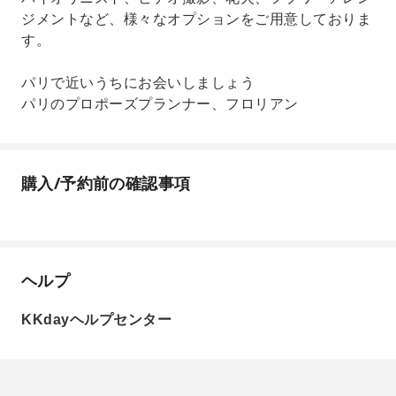
ジメントなど、様々なオプションをご用意しておりま
す。
パリで近いうちにお会いしましょう
パリのプロポーズプランナー、フロリアン
購入/予約前の確認事項
ヘルプ
KKdayヘルプセンター