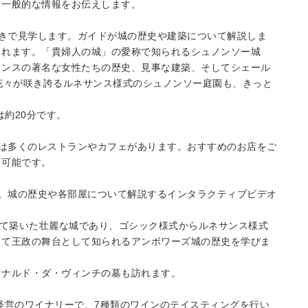
て一般的な情報をお伝えします。
イド付きで見学します。ガイドが城の歴史や建築について解説しま
されます。「貴婦人の城」の愛称で知られるシュノンソー城
ランスの著名な女性たちの歴史、見事な建築、そしてシェール
花々が咲き誇るルネサンス様式のシュノンソー庭園も、きっと
は約20分です。
市内には多くのレストランやカフェがあります。おすすめのお店をご
も可能です。
き見学。城の歴史や各部屋について解説するインタラクティブビデオ
して築いた壮麗な城であり、ゴシック様式からルネサンス様式
して王政の舞台として知られるアンボワーズ城の歴史を学びま
オナルド・ダ・ヴィンチの墓も訪れます。
家族経営のワイナリーで、7種類のワインのテイスティングを行い