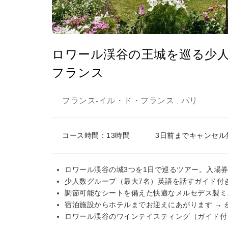
ロワール渓谷の王城を巡る少
フランス
フランス
イル・ド・フランス
パリ
-
,
コース時間：13時間
3日前までキャンセル
ロワール渓谷の城3つを1日で巡るツアー。入場
少人数グループ（最大7名）英語を話すガイド付
調節可能なシートを備えた快適なメルセデス製ミ
宿泊施設からホテルまでお迎えにあがります → 
ロワール渓谷のワインテイスティング（ガイド付