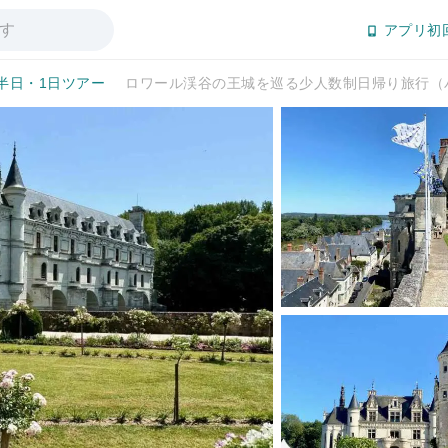
アプリ初
半日・1日ツアー
ロワール渓谷の王城を巡る少人数制日帰り旅行（