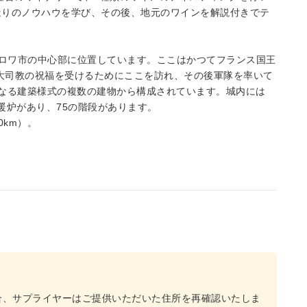
造りのノウハウを学び、その後、地元のワインを解説付きでテ
立城はブロワ市の中心部に位置しています。ここはかつてフランス国王
ス大司教の祝福を受けるためにここを訪れ、その後軍隊を率いて
なる建築様式の複数の建物から構成されています。城内には
れ暖炉があり、75の階段があります。
0km）。
合、サプライヤーはご提供いただいた住所を再確認いたしま