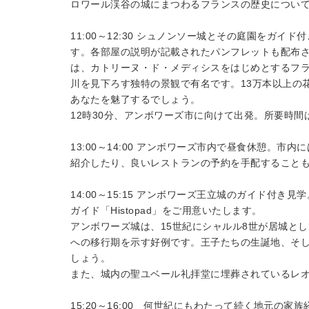
ロワール渓谷の城にまつわるフランスの歴史につい
11:00～12:30 シュノンソー城とその庭園をガ
す。各部屋の説明が記載されたパンフレットも配布
は、カトリーヌ・ド・メディシスをはじめとするフ
川を見下ろす独特の景観で有名です。13万本以上の
あなたを魅了するでしょう。
12時30分、アンボワーズ市に向けて出発。所要時間
13:00～14:00 アンボワーズ市内で昼食休憩。
紹介したり、良いレストランの予約を手配すること
14:00～15:15 アンボワーズ王立城のガイド付
ガイド「Histopad」をご用意いたします。
アンボワーズ城は、15世紀にシャルル8世が居城と
への移行期を示す好例です。王子たちの生誕地、そ
しょう。
また、城内の聖ユベール礼拝堂に埋葬されているレ
15:20～16:00 何世紀にもわたって続く地元の