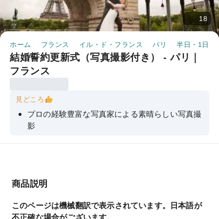
18
ホーム
フランス
イル・ド・フランス
パリ
半日・1日ツ
結婚誓約更新式（写真撮影付き） - パリ｜
フランス
見どころ
プロの経験豊富な写真家による素晴らしい写真撮
影
式典中に温かく優しい司式者から語られた、素晴
らしく感動的な文章
写真はすべてデジタル形式で迅速に納品され、し
かもすべてレタッチ済みです！
商品説明
このページは機械翻訳で表示されています。日本語が
不正確な場合がございます。