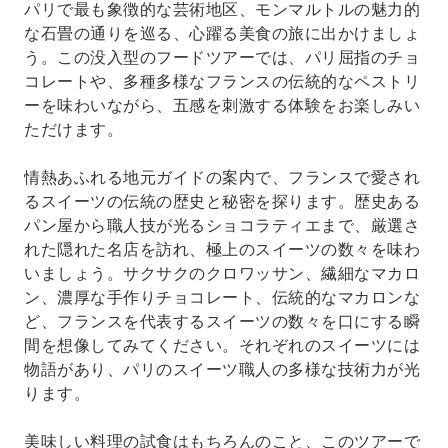
パリで最も象徴的な芸術地区、モンマルトルの魅力的
リの息を呑むような絶景をお楽しみください。
な石畳の通りを巡る、心躍る美食の旅に出かけましょ
う。この没入型のフードツアーでは、パリ屈指のチョ
コレートや、多種多様なフランスの伝統的なペストリ
ーを味わいながら、五感を刺激する体験をお楽しみい
ただけます。
情熱あふれる地元ガイドの案内で、フランスで愛され
るスイーツの伝統の歴史と秘密を探ります。歴史ある
パン屋から職人技が光るショコラティエまで、厳選さ
れた隠れた名店を訪れ、極上のスイーツの数々を味わ
いましょう。サクサクのクロワッサン、繊細なマカロ
ン、濃厚な手作りチョコレート、伝統的なマカロンな
ど、フランスを代表するスイーツの数々を口にする瞬
間を想像してみてください。それぞれのスイーツには
物語があり、パリのスイーツ職人の多様な技術力が光
ります。
美味しい料理の試食はもちろんのこと、このツアーで