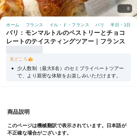
8
ホーム
フランス
イル・ド・フランス
パリ
半日・1日ツ
パリ：モンマルトルのペストリーとチョコ
レートのテイスティングツアー｜フランス
見どころ
少人数制（最大8名）のセミプライベートツアー
で、より親密な体験をお楽しみいただけます。
本場フランスのチョコレートと、様々な職人技が
光るペストリーの数々をご堪能ください。
モンマルトルの歴史と文化を解説してくれる、知
識豊富な地元ガイド
商品説明
主要な観光ルートから外れた場所にあるパン屋、
このページは機械翻訳で表示されています。日本語が
菓子店、チョコレート店を発見しよう
不正確な場合がございます。
サクレ・クール寺院などの象徴的な場所から、パ