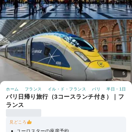
5
ホーム
フランス
イル・ド・フランス
パリ
半日・1日ツ
パリ日帰り旅行（3コースランチ付き）｜フ
ランス
見どころ
ユーロスターの座席予約