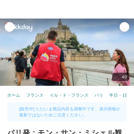
unread
notifications
40
ホーム
フランス
イル・ド・フランス
パリ
半日・1日ツ
[販売中] ただいま商品内容を調整中です。表示情報が
最新ではないためご注意ください。
パリ発：モン・サン・ミシェル観