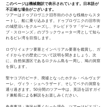
このページは機械翻訳で表示されています。日本語が
不正確な場合がございます。
ツアーはドゥブロヴニク旧市街の小さな桟橋からスタ
ートし、船に乗り込みます。ドゥブロヴニクの旧市街
の城壁沿いをクルーズし、テレビドラマ「ゲーム・オ
ブ・スローンズ」のブラックウォーター湾として知ら
れるピレ湾を目指します。
ロヴリイェナツ要塞とインペリアル要塞を鑑賞し、ガ
イドからその歴史について説明を聞きましょう。次
に、自然保護区であるロクルム島を一周し、鳩の洞窟
を探します。
聖ヤコブのビーチ、廃墟となったホテル・ベルヴェデ
ーレ、ヴィラ・シェヘラザード、そしてベテの洞窟を
通り過ぎます。50分間のツアー中は、英語を話すガイ
ド兼船長による解説をお楽しみください。
免責事項：海況が悪くなった場合、ツアーはピエゴン