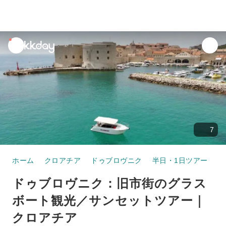
unread
notifications
7
ホーム
クロアチア
ドゥブロヴニク
半日・1日ツアー
ド
ドゥブロヴニク：旧市街のグラス
ボート観光／サンセットツアー｜
クロアチア