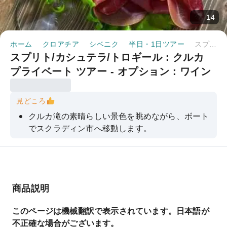
14
ホーム
クロアチア
シベニク
半日・1日ツアー
スプリト/カシュテラ/トロギール：クルカ プライベート ツアー - オプション：ワイン テイスティング｜クロアチア
スプリト/カシュテラ/トロギール：クルカ
プライベート ツアー - オプション：ワイン
テイスティング｜クロアチア
見どころ
クルカ滝の素晴らしい景色を眺めながら、ボート
でスクラディン市へ移動します。
オリーブオイルとワイン（その地域固有の品種の
みを使用）
ヨーロッパで最も美しい国立公園の一つを散策す
る
商品説明
スプリトとクロアチアの歴史を学ぼう
このページは機械翻訳で表示されています。日本語が
旅の最後には、有名な菓子店で美味しいデザート
不正確な場合がございます。