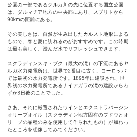
をお楽しみください。
公園の一部であるクルカ川の先に位置する国立公園
は、ダルマチア地方の中央部にあり、スプリトから
90kmの距離にある。
その美しさは、自然が生み出したカルスト地形による
もので、春と夏に訪れるのがおすすめです。この時期
は最も美しく、澄んだ水でリフレッシュできます。
スクラディンスキ・ブク（最大の滝）の下流にあるヤ
ルガ水力発電所は、世界で2番目に古く、ヨーロッパ
では最初の水力発電所です。1895年に建設され、世
界初の水力発電所であるナイアガラの滝の建設からわ
ずか3日後のことでした。
さあ、それに厳選されたワインとエクストラバージン
オリーブオイル（スクラディン地方固有のブドウとオ
リーブの品種のみを使用して作られたもの）が加わっ
たところを想像してみてください。